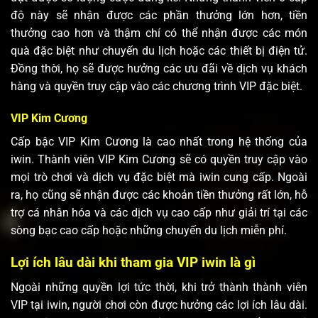
độ này sẽ nhận được các phần thưởng lớn hơn, tiền
thưởng cao hơn và thậm chí có thể nhận được các món
quà đặc biệt như chuyến du lịch hoặc các thiết bị điện tử.
Đồng thời, họ sẽ được hưởng các ưu đãi về dịch vụ khách
hàng và quyền truy cập vào các chương trình VIP đặc biệt.
VIP Kim Cương
Cấp bậc VIP Kim Cương là cao nhất trong hệ thống của
iwin. Thành viên VIP Kim Cương sẽ có quyền truy cập vào
mọi trò chơi và dịch vụ đặc biệt mà iwin cung cấp. Ngoài
ra, họ cũng sẽ nhận được các khoản tiền thưởng rất lớn, hỗ
trợ cá nhân hóa và các dịch vụ cao cấp như giải trí tại các
sòng bạc cao cấp hoặc những chuyến du lịch miễn phí.
Lợi ích lâu dài khi tham gia VIP iwin là gì
Ngoài những quyền lợi tức thời, khi trở thành thành viên
VIP tại iwin, người chơi còn được hưởng các lợi ích lâu dài.