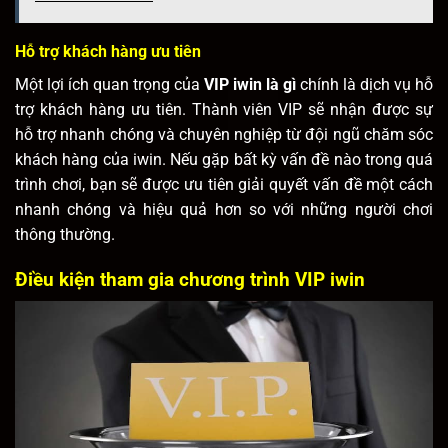
Hỗ trợ khách hàng ưu tiên
Một lợi ích quan trọng của
VIP iwin là gì
chính là dịch vụ hỗ
trợ khách hàng ưu tiên. Thành viên VIP sẽ nhận được sự
hỗ trợ nhanh chóng và chuyên nghiệp từ đội ngũ chăm sóc
khách hàng của iwin. Nếu gặp bất kỳ vấn đề nào trong quá
trình chơi, bạn sẽ được ưu tiên giải quyết vấn đề một cách
nhanh chóng và hiệu quả hơn so với những người chơi
thông thường.
Điều kiện tham gia chương trình VIP iwin