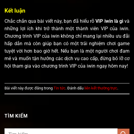
Kết luận
Chắc chắn qua bài viết này, bạn đã hiểu rõ
VIP iwin là gì
và
những lợi ích khi trở thành một thành viên VIP của iwin.
Chương trình VIP của iwin không chỉ mang lại nhiều ưu đãi
hấp dẫn mà còn giúp bạn có một trải nghiệm chơi game
tuyệt vời hơn bao giờ hết. Nếu bạn là một người chơi đam
mê và muốn tận hưởng các dịch vụ cao cấp, đừng bỏ lỡ cơ
hội tham gia vào chương trình VIP của iwin ngay hôm nay!
Bài viết này được đăng trong
Tin tức
. Đánh dấu
liên kết thường trực
.
TÌM KIẾM