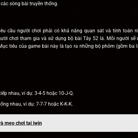
các sòng bài truyền thống.
u cầu người chơi phải có khả năng quan sát và tính toán 
gười chơi tham gia và sử dụng bộ bài Tây 52 lá. Mỗi người sẽ
á. Mục tiêu của game bài này là tạo ra những bộ phỏm (gồm ba l
 tiếp nhau, ví dụ: 3-4-5 hoặc 10-J-Q.
iống nhau, ví dụ: 7-7-7 hoặc K-K-K.
và mẹo chơi tại iwin