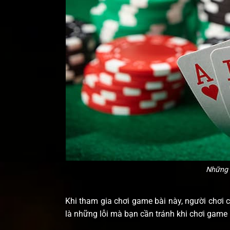
Những L
Khi tham gia chơi game bài này
, người chơi 
là những lỗi mà bạn cần tránh khi chơi game 