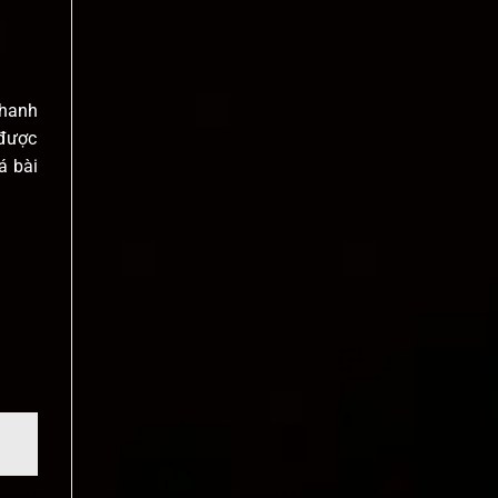
nhanh
 được
á bài