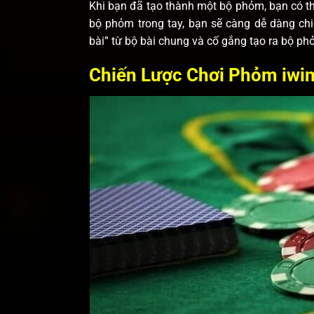
Khi bạn đã tạo thành một bộ phỏm, bạn có th
bộ phỏm trong tay, bạn sẽ càng dễ dàng chi
bài” từ bộ bài chung và cố gắng tạo ra bộ ph
Chiến Lược Chơi Phỏm iwi