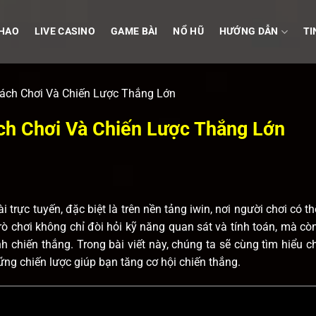
THAO
LIVE CASINO
GAME BÀI
NỔ HŨ
HƯỚNG DẪN
TI
ách Chơi Và Chiến Lược Thắng Lớn
ch Chơi Và Chiến Lược Thắng Lớn
i trực tuyến, đặc biệt là trên nền tảng iwin, nơi người chơi có thể
 chơi không chỉ đòi hỏi kỹ năng quan sát và tính toán, mà cò
hiến thắng. Trong bài viết này, chúng ta sẽ cùng tìm hiểu chi
ững chiến lược giúp bạn tăng cơ hội chiến thắng.