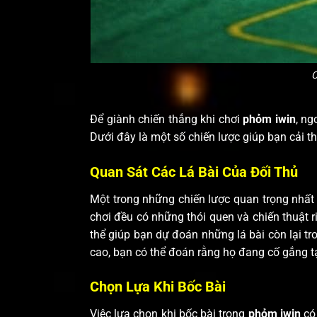
C
Để giành chiến thắng khi chơi
phỏm iwin
, ng
Dưới đây là một số chiến lược giúp bạn cải th
Quan Sát Các Lá Bài Của Đối Thủ
Một trong những chiến lược quan trọng nhất
chơi đều có những thói quen và chiến thuật r
thể giúp bạn dự đoán những lá bài còn lại tron
cao, bạn có thể đoán rằng họ đang cố gắng t
Chọn Lựa Khi Bốc Bài
Việc lựa chọn khi bốc bài trong
phỏm iwin
có 