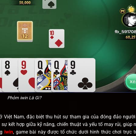
Phỏm iwin Là Gì?
 ở Việt Nam, đặc biệt thu hút sự tham gia của đông đảo người
ó sự kết hợp giữa kỹ năng, chiến thuật và yếu tố may rủi, giúp 
ng
iwin
, game bài này được tổ chức dưới hình thức chơi trực t