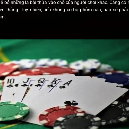
ể bỏ những lá bài thừa vào chỗ của người chơi khác. Càng có 
ến thắng. Tuy nhiên, nếu không có bộ phỏm nào, bạn sẽ phải
ỏm.
n