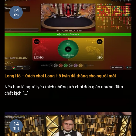
14
Baccarat:
Trò chơi bài kinh điển luôn là một phần không
Th5
thể thiếu trong các sòng bạc. Tại iwin, bạn có thể tham gia
Baccarat trực tiếp với các dealer chuyên nghiệp và tỷ lệ
cược hấp dẫn.
Roulette:
Trò chơi quay số nổi tiếng này luôn thu hút đông
đảo người chơi nhờ vào sự hồi hộp và kịch tính. iwin cung
cấp
Live casino
Roulette với nhiều phiên bản và các mức
cược khác nhau.
Long Hổ – Cách chơi Long Hổ iwin dễ thắng cho người mới
Blackjack:
Với cách chơi đơn giản nhưng yêu cầu chiến
thuật cao, Blackjack luôn là một trò chơi thu hút nhiều
Nếu bạn là người yêu thích những trò chơi đơn giản nhưng đậm
người chơi. Tại iwin, bạn có thể trải nghiệm
Live casino
chất kịch [...]
Blackjack với nhiều phòng chơi và mức cược linh hoạt.
Lợi ích của việc tham gia Live casino tại iwin
14
Th5