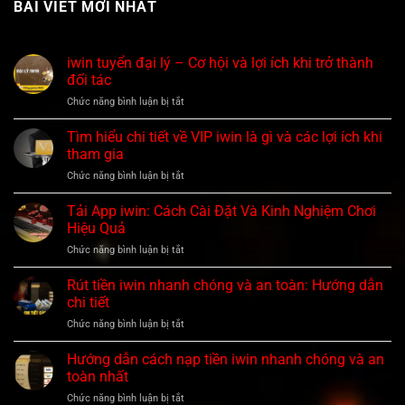
BÀI VIẾT MỚI NHẤT
bảo vệ nghiêm ngặt. Hệ thống bảo mật tiên tiến giúp người
chơi yên tâm khi tham gia
Live casino
mà không phải lo
lắng về vấn đề lộ thông tin.
iwin tuyển đại lý – Cơ hội và lợi ích khi trở thành
đối tác
Hệ thống thanh toán nhanh chóng và tiện lợi
ở
Chức năng bình luận bị tắt
iwin
Khi tham gia
Live casino
tại iwin, người chơi có thể nạp và
tuyển
Tìm hiểu chi tiết về VIP iwin là gì và các lợi ích khi
đại
tham gia
rút tiền qua nhiều phương thức thanh toán an toàn và
lý
ở
nhanh chóng. Các phương thức thanh toán như chuyển
Chức năng bình luận bị tắt
–
Tìm
Cơ
khoản ngân hàng, ví điện tử và thẻ cào được hỗ trợ, giúp
hiểu
Tải App iwin: Cách Cài Đặt Và Kinh Nghiệm Chơi
hội
người chơi dễ dàng thực hiện các giao dịch.
chi
và
Hiệu Quả
tiết
lợi
ở
Chức năng bình luận bị tắt
về
ích
Hỗ trợ khách hàng 24/7
Tải
VIP
khi
App
Rút tiền iwin nhanh chóng và an toàn: Hướng dẫn
iwin
trở
Đội ngũ hỗ trợ khách hàng của iwin luôn sẵn sàng phục vụ
iwin:
là
chi tiết
thành
Cách
gì
người chơi 24/7. Bất kỳ khi nào bạn gặp phải vấn đề, từ
đối
ở
Chức năng bình luận bị tắt
Cài
và
tác
việc truy cập vào
Live casino
cho đến việc giải quyết các
Rút
Đặt
các
tiền
Hướng dẫn cách nạp tiền iwin nhanh chóng và an
Và
lợi
vấn đề liên quan đến tài khoản, đội ngũ hỗ trợ sẽ giúp bạn
iwin
Kinh
toàn nhất
ích
nhanh chóng khắc phục.
nhanh
Nghiệm
khi
ở
Chức năng bình luận bị tắt
chóng
Chơi