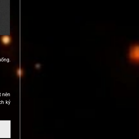
uống.
t nên
ch kỷ