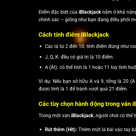
Điểm đặc biệt của
iBlackjack
nằm ở khả năng 
chính xác – giống như bạn đang điều phối một
Cách tính điểm iBlackjack
Các lá từ 2 đến 10: tính điểm đúng như con 
J, Q, K: đều có giá trị là 10 điểm.
A (Át): có thể tính là 1 hoặc 11 tùy tình hu
Ví dụ: Nếu bạn sở hữu A và 9, tổng là 20 (A 
được tính là 1 để tránh vượt quá 21 điểm.
Các tùy chọn hành động trong ván i
Trong một ván
iBlackjack
, người chơi có thể
Rút thêm (Hit):
Thêm một lá bài vào tay bài