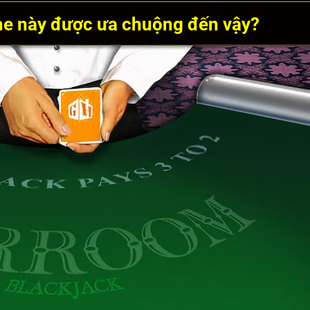
ame này được ưa chuộng đến vậy?