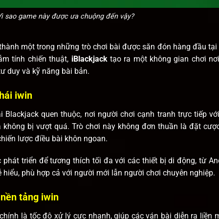
? Vì sao game này được ưa chuộng đến vậy?
 thành một trong những trò chơi bài được săn đón hàng đầu tại 
m tính chiến thuật,
iBlackjack
tạo ra một không gian chơi nơ
ư duy và kỹ năng bài bản.
hái iwin
Blackjack quen thuộc, nơi người chơi cạnh tranh trực tiếp vớ
à không bị vượt quá. Trò chơi này không đơn thuần là đặt cượ
chiến lược điều bài khôn ngoan.
phát triển để tương thích tối đa với các thiết bị di động, từ An
ễ hiểu, phù hợp cả với người mới lẫn người chơi chuyên nghiệp.
 nền tảng iwin
chính là tốc độ xử lý cực nhanh, giúp các ván bài diễn ra liền 