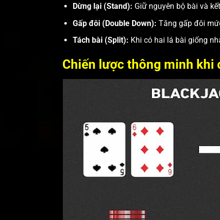
Dừng lại (Stand):
Giữ nguyên bộ bài và kết
Gấp đôi (Double Down):
Tăng gấp đôi mức 
Tách bài (Split):
Khi có hai lá bài giống nh
Chiến lược thông minh khi 