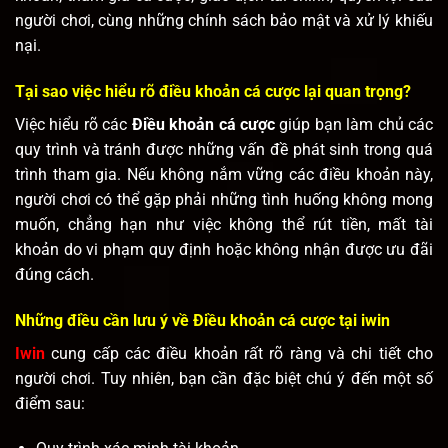
người chơi, cùng những chính sách bảo mật và xử lý khiếu
nại.
Tại sao việc hiểu rõ điều khoản cá cược lại quan trọng?
Việc hiểu rõ các
Điều khoản cá cược
giúp bạn làm chủ các
quy trình và tránh được những vấn đề phát sinh trong quá
trình tham gia. Nếu không nắm vững các điều khoản này,
người chơi có thể gặp phải những tình huống không mong
muốn, chẳng hạn như việc không thể rút tiền, mất tài
khoản do vi phạm quy định hoặc không nhận được ưu đãi
đúng cách.
Những điều cần lưu ý về Điều khoản cá cược tại iwin
Iwin
cung cấp các điều khoản rất rõ ràng và chi tiết cho
người chơi. Tuy nhiên, bạn cần đặc biệt chú ý đến một số
điểm sau: