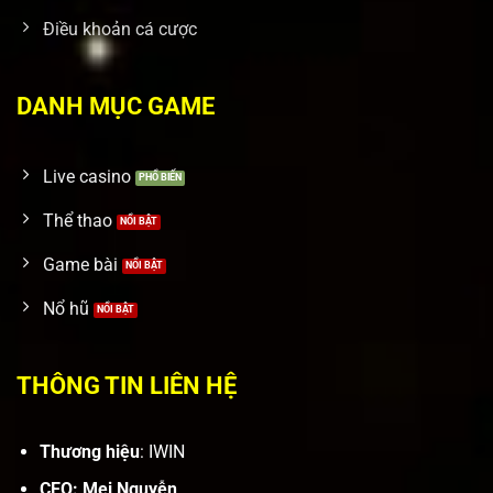
Điều khoản cá cược
DANH MỤC GAME
Live casino
Thể thao
Game bài
Nổ hũ
THÔNG TIN LIÊN HỆ
Thương hiệu
: IWIN
CEO:
Mei Nguyễn