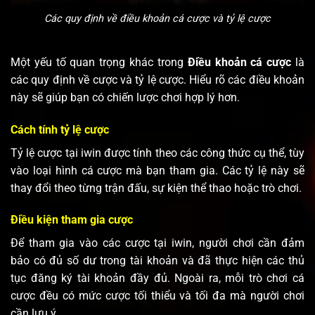
Các quy định về điều khoản cá cược và tỷ lệ cược
Một yếu tố quan trọng khác trong
Điều khoản cá cược
là
các quy định về cược và tỷ lệ cược. Hiểu rõ các điều khoản
này sẽ giúp bạn có chiến lược chơi hợp lý hơn.
Cách tính tỷ lệ cược
Tỷ lệ cược tại iwin được tính theo các công thức cụ thể, tùy
vào loại hình cá cược mà bạn tham gia. Các tỷ lệ này sẽ
thay đổi theo từng trận đấu, sự kiện thể thao hoặc trò chơi.
Điều kiện tham gia cược
Để tham gia vào các cược tại iwin, người chơi cần đảm
bảo có đủ số dư trong tài khoản và đã thực hiện các thủ
tục đăng ký tài khoản đầy đủ. Ngoài ra, mỗi trò chơi cá
cược đều có mức cược tối thiểu và tối đa mà người chơi
cần lưu ý.