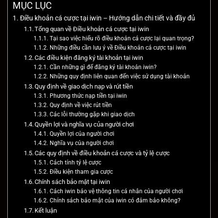
MỤC LỤC
Điều khoản cá cược tại iwin – Hướng dẫn chi tiết và đầy đủ
Tổng quan về Điều khoản cá cược tại iwin
Tại sao việc hiểu rõ điều khoản cá cược lại quan trọng?
Những điều cần lưu ý về Điều khoản cá cược tại iwin
Các điều kiện đăng ký tài khoản tại iwin
Cần những gì để đăng ký tài khoản iwin?
Những quy định liên quan đến việc sử dụng tài khoản
Quy định về giao dịch nạp và rút tiền
Phương thức nạp tiền tại iwin
Quy định về việc rút tiền
Các lỗi thường gặp khi giao dịch
Quyền lợi và nghĩa vụ của người chơi
Quyền lợi của người chơi
Nghĩa vụ của người chơi
Các quy định về điều khoản cá cược và tỷ lệ cược
Cách tính tỷ lệ cược
Điều kiện tham gia cược
Chính sách bảo mật tại iwin
Cách iwin bảo vệ thông tin cá nhân của người chơi
Chính sách bảo mật của iwin có đảm bảo không?
Kết luận