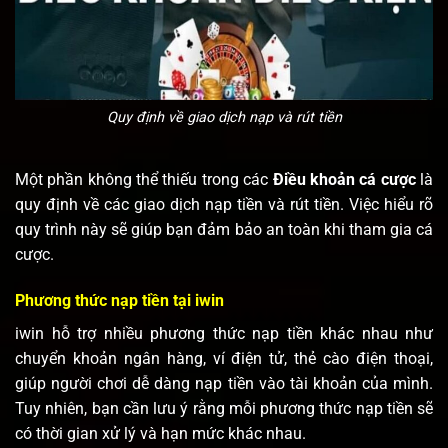
Quy định về giao dịch nạp và rút tiền
Một phần không thể thiếu trong các
Điều khoản cá cược
là
quy định về các giao dịch nạp tiền và rút tiền. Việc hiểu rõ
quy trình này sẽ giúp bạn đảm bảo an toàn khi tham gia cá
cược.
Phương thức nạp tiền tại iwin
iwin hỗ trợ nhiều phương thức nạp tiền khác nhau như
chuyển khoản ngân hàng, ví điện tử, thẻ cào điện thoại,
giúp người chơi dễ dàng nạp tiền vào tài khoản của mình.
Tuy nhiên, bạn cần lưu ý rằng mỗi phương thức nạp tiền sẽ
có thời gian xử lý và hạn mức khác nhau.