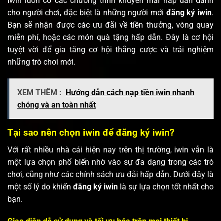
Iwin luôn có các chương trình khuyến mãi hấp dẫn dành
cho người chơi, đặc biệt là những người mới
đăng ký iwin
.
Bạn sẽ nhận được các ưu đãi về tiền thưởng, vòng quay
miễn phí, hoặc các món quà tặng hấp dẫn. Đây là cơ hội
tuyệt vời để gia tăng cơ hội thắng cược và trải nghiệm
những trò chơi mới.
XEM THÊM :
Hướng dẫn cách nạp tiền iwin nhanh
chóng và an toàn nhất
Tại sao nên chọn iwin để đăng ký iwin?
Với rất nhiều nhà cái hiện nay trên thị trường, iwin vẫn là
một lựa chọn phổ biến nhờ vào sự đa dạng trong các trò
chơi, cũng như các chính sách ưu đãi hấp dẫn. Dưới đây là
một số lý do khiến
đăng ký iwin
là sự lựa chọn tốt nhất cho
bạn.