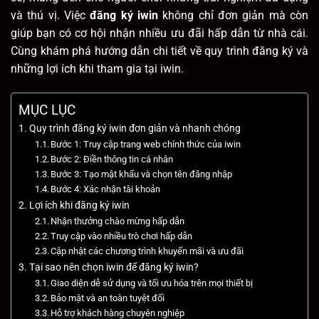
và thú vị. Việc
đăng ký iwin
không chỉ đơn giản mà còn
giúp bạn có cơ hội nhận nhiều ưu đãi hấp dẫn từ nhà cái.
Cùng khám phá hướng dẫn chi tiết về quy trình đăng ký và
những lợi ích khi tham gia tại iwin.
MỤC LỤC
Quy trình đăng ký iwin đơn giản và nhanh chóng
Bước 1: Truy cập trang web chính thức của iwin
Bước 2: Điền thông tin cá nhân
Bước 3: Tạo mật khẩu và chọn tên đăng nhập
Bước 4: Xác nhận tài khoản
Lợi ích khi đăng ký iwin
Nhận thưởng chào mừng hấp dẫn
Truy cập vào nhiều trò chơi hấp dẫn
Cập nhật các chương trình khuyến mãi và ưu đãi
Tại sao nên chọn iwin để đăng ký iwin?
Giao diện dễ sử dụng và tối ưu hóa trên mọi thiết bị
Bảo mật và an toàn tuyệt đối
Hỗ trợ khách hàng chuyên nghiệp