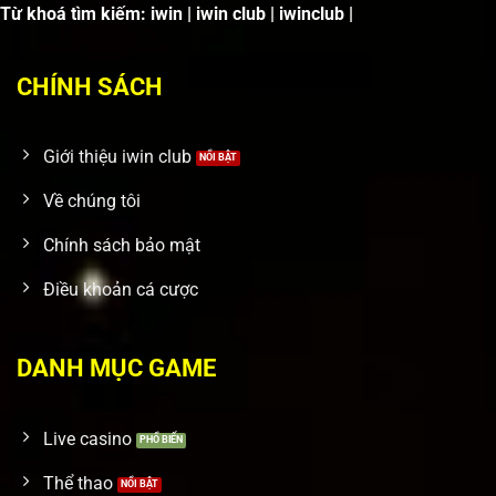
Từ khoá tìm kiếm:
iwin | iwin club | iwinclub |
CHÍNH SÁCH
Giới thiệu iwin club
Về chúng tôi
Chính sách bảo mật
Điều khoản cá cược
DANH MỤC GAME
Live casino
Thể thao