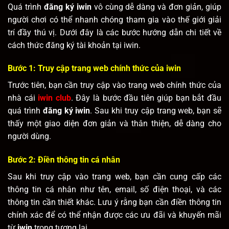
Quá trình
đăng ký iwin
vô cùng dễ dàng và đơn giản, giúp
người chơi có thể nhanh chóng tham gia vào thế giới giải
trí đầy thú vị. Dưới đây là các bước hướng dẫn chi tiết về
cách thức đăng ký tài khoản tại iwin.
Bước 1: Truy cập trang web chính thức của iwin
Trước tiên, bạn cần truy cập vào trang web chính thức của
nhà cái
iwin club
. Đây là bước đầu tiên giúp bạn bắt đầu
quá trình
đăng ký iwin
. Sau khi truy cập trang web, bạn sẽ
thấy một giao diện đơn giản và thân thiện, dễ dàng cho
người dùng.
Bước 2: Điền thông tin cá nhân
Sau khi truy cập vào trang web, bạn cần cung cấp các
thông tin cá nhân như tên, email, số điện thoại, và các
thông tin cần thiết khác. Lưu ý rằng bạn cần điền thông tin
chính xác để có thể nhận được các ưu đãi và khuyến mãi
từ
iwin
trong tương lai.